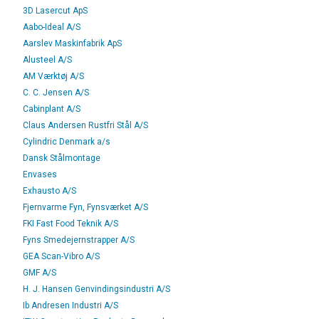
3D Lasercut ApS
Aabo-Ideal A/S
Aarslev Maskinfabrik ApS
Alusteel A/S
AM Værktøj A/S
C. C. Jensen A/S
Cabinplant A/S
Claus Andersen Rustfri Stål A/S
Cylindric Denmark a/s
Dansk Stålmontage
Envases
Exhausto A/S
Fjernvarme Fyn, Fynsværket A/S
FKI Fast Food Teknik A/S
Fyns Smedejernstrapper A/S
GEA Scan-Vibro A/S
GMF A/S
H. J. Hansen Genvindingsindustri A/S
Ib Andresen Industri A/S