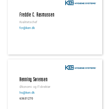
Freddie C. Rasmussen
Kvalitetschef
fcr@ken.dk
Henning Sørensen
Økonomi- og IT-direktør
hs@ken.dk
63631270