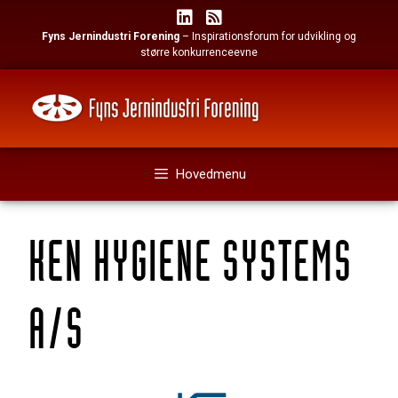
Hop
til
Fyns Jernindustri Forening
– Inspirationsforum for udvikling og
indhold
større konkurrenceevne
Hovedmenu
KEN HYGIENE SYSTEMS
A/S