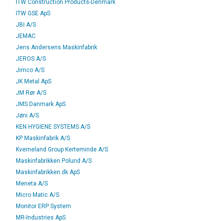
ITW Construction Products-Denmark
ITW GSE ApS
JBI A/S
JEMAC
Jens Andersens Maskinfabrik
JEROS A/S
Jimco A/S
JK Metal ApS
JM Rør A/S
JMS Danmark ApS
Jøni A/S
KEN HYGIENE SYSTEMS A/S
KP Maskinfabrik A/S
Kverneland Group Kerteminde A/S
Maskinfabrikken Polund A/S
Maskinfabrikken.dk ApS
Meneta A/S
Micro Matic A/S
Monitor ERP System
MR-Industries ApS