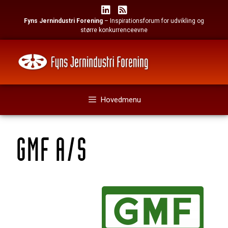
Hop
til
Fyns Jernindustri Forening
– Inspirationsforum for udvikling og
indhold
større konkurrenceevne
Hovedmenu
GMF A/S