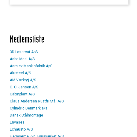
Medlemsliste
3D Lasercut ApS
Aabo-Ideal A/S
Aarslev Maskinfabrik ApS
Alusteel A/S
AM Værktøj A/S
C. C. Jensen A/S
Cabinplant A/S
Claus Andersen Rustfri Stål A/S
Cylindric Denmark a/s
Dansk Stålmontage
Envases
Exhausto A/S
Fjernvarme Fyn, Fynsværket A/S