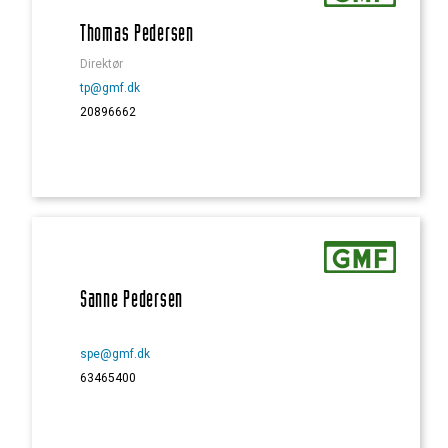
Thomas Pedersen
Direktør
tp@gmf.dk
20896662
Sanne Pedersen
spe@gmf.dk
63465400