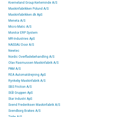
Kverneland Group Kerteminde A/S
Maskinfabrikken Polund A/S
Maskinfabrikken.dk ApS
Meneta A/S
Micro Matic A/S
Monitor ERP System
MR-Industries ApS
NASSAU Door A/S
Newtec
Nordic Overfladebehandling A/S
Olav Rasmussen Maskinfabrik A/S
PAM A/S
REA Automatdrejning ApS
Rynkeby Maskinfabrik A/S
SBS Friction A/S
Stål Gruppen ApS
Star Industri ApS
Svend Frederiksen Maskinfabrik A/S
Svendborg Brakes A/S
Tinby A/S