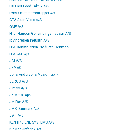
FKI Fast Food Teknik A/S
Fyns Smedejernstrapper A/S
GEA Scan-Vibro A/S
GMF A/S
H. J. Hansen Genvindingsindustri A/S
Ib Andresen Industri A/S
ITW Construction Products-Denmark
ITW GSE ApS
JBI A/S
JEMAC
Jens Andersens Maskinfabrik
JEROS A/S
Jimco A/S
JK Metal ApS
JM Rør A/S
JMS Danmark ApS
Jøni A/S
KEN HYGIENE SYSTEMS A/S
KP Maskinfabrik A/S