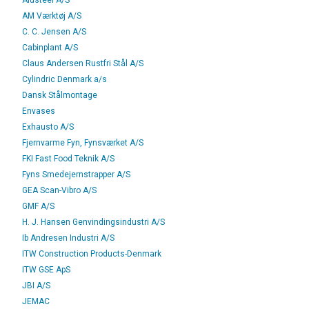
Alusteel A/S
AM Værktøj A/S
C. C. Jensen A/S
Cabinplant A/S
Claus Andersen Rustfri Stål A/S
Cylindric Denmark a/s
Dansk Stålmontage
Envases
Exhausto A/S
Fjernvarme Fyn, Fynsværket A/S
FKI Fast Food Teknik A/S
Fyns Smedejernstrapper A/S
GEA Scan-Vibro A/S
GMF A/S
H. J. Hansen Genvindingsindustri A/S
Ib Andresen Industri A/S
ITW Construction Products-Denmark
ITW GSE ApS
JBI A/S
JEMAC