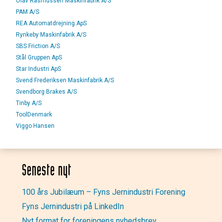
Olav Rasmussen Maskinfabrik A/S
PAM A/S
REA Automatdrejning ApS
Rynkeby Maskinfabrik A/S
SBS Friction A/S
Stål Gruppen ApS
Star Industri ApS
Svend Frederiksen Maskinfabrik A/S
Svendborg Brakes A/S
Tinby A/S
ToolDenmark
Viggo Hansen
Seneste nyt
100 års Jubilæum – Fyns Jernindustri Forening
Fyns Jernindustri på LinkedIn
Nyt format for foreningens nyhedsbrev