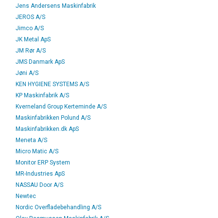
Jens Andersens Maskinfabrik
JEROS A/S
Jimco A/S
JK Metal ApS
JM Rør A/S
JMS Danmark ApS
Jøni A/S
KEN HYGIENE SYSTEMS A/S
KP Maskinfabrik A/S
Kverneland Group Kerteminde A/S
Maskinfabrikken Polund A/S
Maskinfabrikken.dk ApS
Meneta A/S
Micro Matic A/S
Monitor ERP System
MR-Industries ApS
NASSAU Door A/S
Newtec
Nordic Overfladebehandling A/S