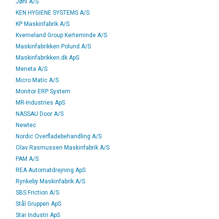
Jøni A/S
KEN HYGIENE SYSTEMS A/S
KP Maskinfabrik A/S
Kverneland Group Kerteminde A/S
Maskinfabrikken Polund A/S
Maskinfabrikken.dk ApS
Meneta A/S
Micro Matic A/S
Monitor ERP System
MR-Industries ApS
NASSAU Door A/S
Newtec
Nordic Overfladebehandling A/S
Olav Rasmussen Maskinfabrik A/S
PAM A/S
REA Automatdrejning ApS
Rynkeby Maskinfabrik A/S
SBS Friction A/S
Stål Gruppen ApS
Star Industri ApS