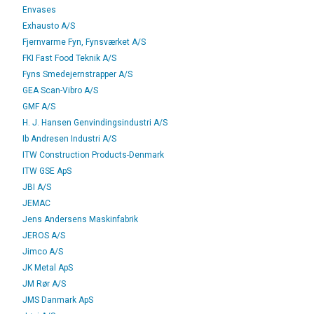
Envases
Exhausto A/S
Fjernvarme Fyn, Fynsværket A/S
FKI Fast Food Teknik A/S
Fyns Smedejernstrapper A/S
GEA Scan-Vibro A/S
GMF A/S
H. J. Hansen Genvindingsindustri A/S
Ib Andresen Industri A/S
ITW Construction Products-Denmark
ITW GSE ApS
JBI A/S
JEMAC
Jens Andersens Maskinfabrik
JEROS A/S
Jimco A/S
JK Metal ApS
JM Rør A/S
JMS Danmark ApS