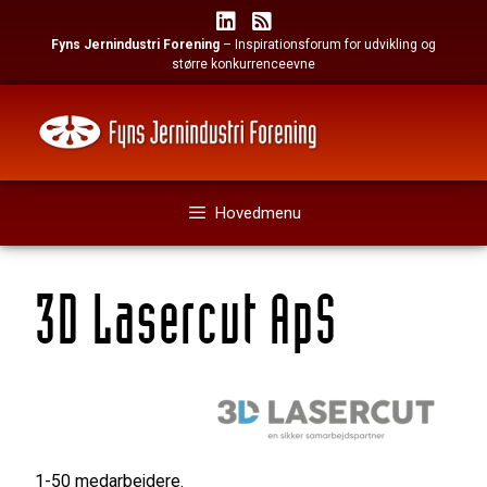
Hop
til
Fyns Jernindustri Forening
– Inspirationsforum for udvikling og
indhold
større konkurrenceevne
Hovedmenu
3D Lasercut ApS
1-50 medarbejdere.