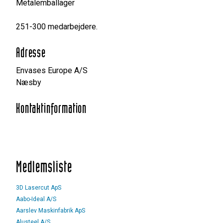
Metalemballager
251-300 medarbejdere.
Adresse
Envases Europe A/S
Næsby
Kontaktinformation
Medlemsliste
3D Lasercut ApS
Aabo-Ideal A/S
Aarslev Maskinfabrik ApS
Alusteel A/S