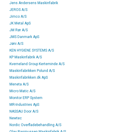
Jens Andersens Maskinfabrik
JEROS A/S
Jimco A/S
JK Metal ApS
JM Rør A/S
JMS Danmark ApS
Jøni A/S
KEN HYGIENE SYSTEMS A/S
KP Maskinfabrik A/S
Kverneland Group Kerteminde A/S
Maskinfabrikken Polund A/S
Maskinfabrikken.dk ApS
Meneta A/S
Micro Matic A/S
Monitor ERP System
MR-Industries ApS
NASSAU Door A/S
Newtec
Nordic Overfladebehandling A/S
Olav Rasmussen Maskinfabrik A/S