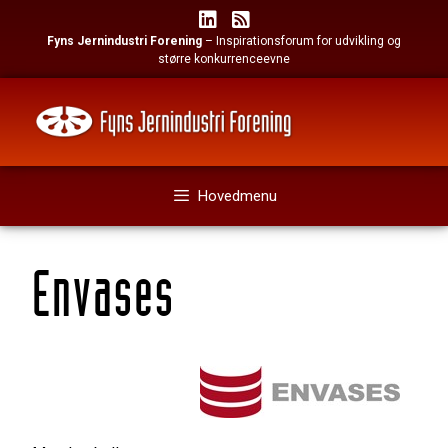
Hop
til
Fyns Jernindustri Forening
– Inspirationsforum for udvikling og
indhold
større konkurrenceevne
Hovedmenu
Envases