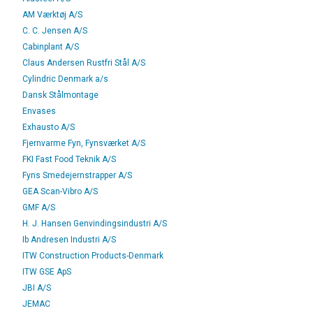
AM Værktøj A/S
C. C. Jensen A/S
Cabinplant A/S
Claus Andersen Rustfri Stål A/S
Cylindric Denmark a/s
Dansk Stålmontage
Envases
Exhausto A/S
Fjernvarme Fyn, Fynsværket A/S
FKI Fast Food Teknik A/S
Fyns Smedejernstrapper A/S
GEA Scan-Vibro A/S
GMF A/S
H. J. Hansen Genvindingsindustri A/S
Ib Andresen Industri A/S
ITW Construction Products-Denmark
ITW GSE ApS
JBI A/S
JEMAC