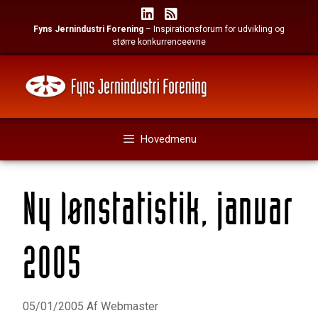
Hop
til
Fyns Jernindustri Forening
– Inspirationsforum for udvikling og
indhold
større konkurrenceevne
Hovedmenu
Ny lønstatistik, januar
2005
05/01/2005
Af
Webmaster