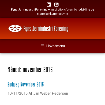
Hop
til
Fyns Jernindustri Forening
– Inspirationsforum for udvikling og
indhold
større konkurrenceevne
Hovedmenu
Måned:
november 2015
Budweg November 2015
10/11/2015
Af
Jan Weber Pedersen