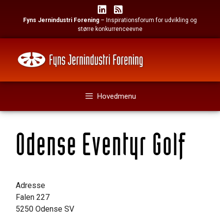
Hop
til
Fyns Jernindustri Forening
– Inspirationsforum for udvikling og
indhold
større konkurrenceevne
Hovedmenu
Odense Eventyr Golf
Adresse
Falen 227
5250 Odense SV