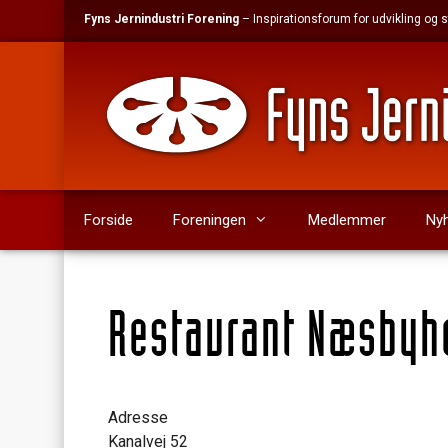
Hop
Fyns Jernindustri Forening
– Inspirationsforum for udvikling og
til
indhold
Forside
Foreningen
Medlemmer
Ny
Restaurant Næsbyh
Adresse
Kanalvej 52