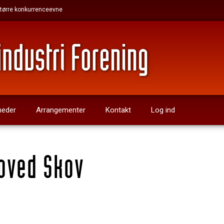
 større konkurrenceevne
heder
Arrangementer
Kontakt
Log ind
oved Skov