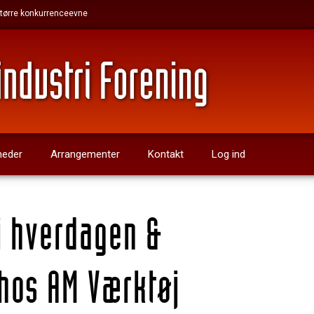
 større konkurrenceevne
heder
Arrangementer
Kontakt
Log ind
i hverdagen &
hos AM Værktøj